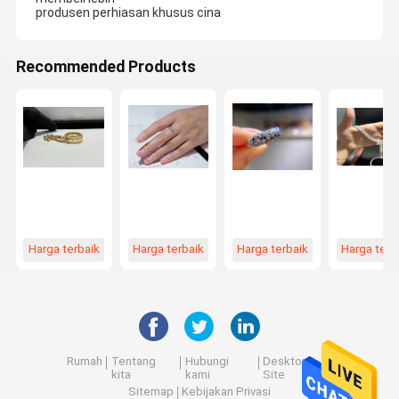
produsen perhiasan khusus cina
Recommended Products
Harga terbaik
Harga terbaik
Harga terbaik
Harga terb
Rumah
Tentang
Hubungi
Desktop
kita
kami
Site
Sitemap
Kebijakan Privasi