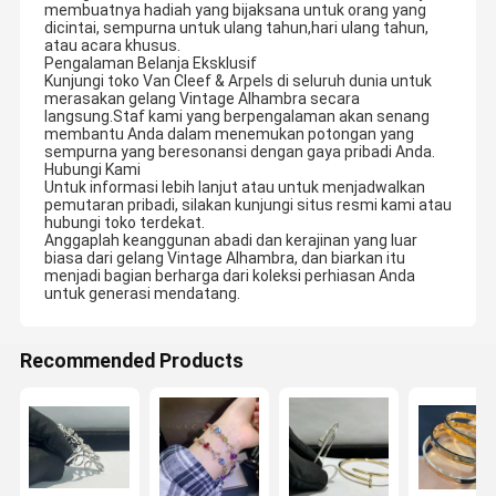
membuatnya hadiah yang bijaksana untuk orang yang
dicintai, sempurna untuk ulang tahun,hari ulang tahun,
atau acara khusus.
Pengalaman Belanja Eksklusif
Kunjungi toko Van Cleef & Arpels di seluruh dunia untuk
merasakan gelang Vintage Alhambra secara
langsung.Staf kami yang berpengalaman akan senang
membantu Anda dalam menemukan potongan yang
sempurna yang beresonansi dengan gaya pribadi Anda.
Hubungi Kami
Untuk informasi lebih lanjut atau untuk menjadwalkan
pemutaran pribadi, silakan kunjungi situs resmi kami atau
hubungi toko terdekat.
Anggaplah keanggunan abadi dan kerajinan yang luar
biasa dari gelang Vintage Alhambra, dan biarkan itu
menjadi bagian berharga dari koleksi perhiasan Anda
untuk generasi mendatang.
Recommended Products
Untuk menjadi mitra jangka panjang kami, kami berkomitmen
untuk memecahkan masalah perusahaan kecil dan menengah
untuk memulai bisnis, kami dapat memberikan semua gambar
Rumah
Produk
Tentang Kita
Wisata
produk,Kami bertanggung jawab untuk produksi dan pengiriman,
Anda hanya perlu membangun situs penjualan, tidak ada
Pabrik
persediaan, tidak ada biaya.
1Kapasitas produksi: Top Luxury adalah No. 1 dalam kapasitas