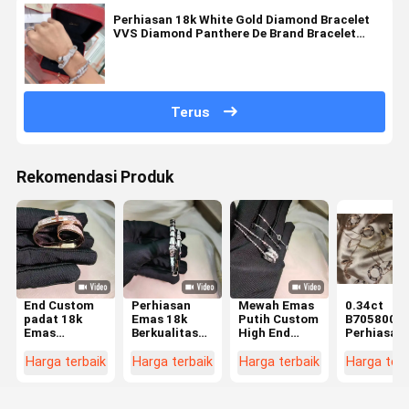
Perhiasan 18k White Gold Diamond Bracelet
VVS Diamond Panthere De Brand Bracelet
OEM
Terus
Rekomendasi Produk
End Custom
Perhiasan
Mewah Emas
0.34ct
padat 18k
Emas 18k
Putih Custom
B7058000
Emas
Berkualitas
High End
Perhiasan
Perhiasan
Tinggi Emas
Perhiasan
berlian
Cincin Berlian
Putih
Custom Made
berlapis 1
Harga terbaik
Harga terbaik
Harga terbaik
Harga terb
Asli
Disesuaikan
dan Mewah
White Gold
Perhiasan
untuk
Necklace
High Brand
Kecantikan